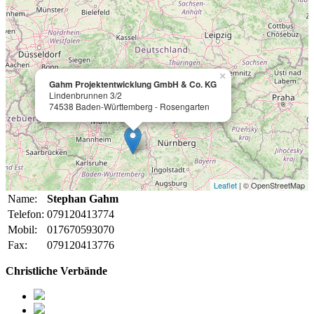
×
Gahm Projektentwicklung GmbH & Co. KG
Lindenbrunnen 3/2
74538 Baden-Württemberg - Rosengarten
Leaflet
| © OpenStreetMap
Name:
Stephan Gahm
Telefon:
079120413774
Mobil:
017670593070
Fax:
079120413776
Christliche Verbände